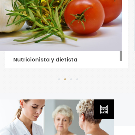
1
Elaboración de Fórmulas Magistr
1
2
3
4