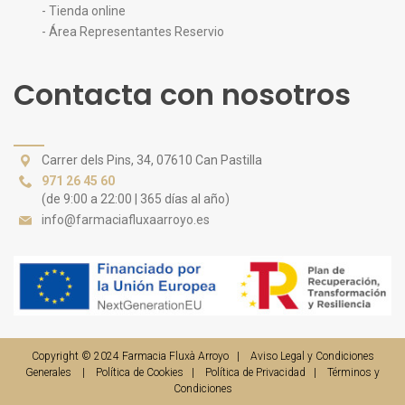
- Tienda online
- Área Representantes Reservio
Contacta con nosotros
Carrer dels Pins, 34, 07610 Can Pastilla
971 26 45 60
(de 9:00 a 22:00 | 365 días al año)
info@farmaciafluxaarroyo.es
Copyright © 2024
Farmacia Fluxà Arroyo
|
Aviso Legal y Condiciones
Generales
|
Política de Cookies
|
Política de Privacidad
|
Términos y
Condiciones