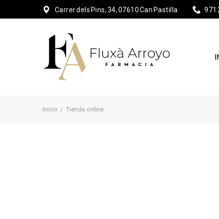
Carrer dels Pins, 34, 07610 Can Pastilla
971 
I
Inicio
Tienda online